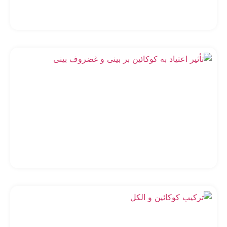
با
بد
تأث
اع
به
کو
بر
و
غض
بی
تر
کو
و 