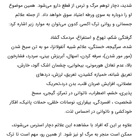
شدید، دچار توهم مرگ و ترس از قطع دارو می‌شود. همین موضوع
او را دوباره به سوی ورطه اعتیاد سوق خواهد داد. از جمله علائم
جسمانی و روانی ترک اکسی کدون می‌توان به موارد زیر اشاره کرد:
گرفتگی شکم، تهوع و استفراغ، مردمک گشاد
شده، سرگیجه، خستگی، علائم شبیه آنفولانزا، مو به تن سیخ شدن
(مور مور شدن)، سرفه کردن، اسهال، آبریزش بینی، سردرد، فشارخون
بالا، عدم تعادل هورمونی، بیخوابی، چشمان اشک آلود، خارش،
تعریق شبانه، خمیازه کشیدن، تعریق، لرزش، دردهای
عضلانی، افزایش ضربان قلب، بدن درد،تحریک
پذیری، خشم، اضطراب، ناتوانی در تمرکز، گیجی، مسخ
شخصیت ، افسردگی، بیقراری، نوسانات خلقی، حملات پانیک، افکار
خودکشی و ناتوانی در احساس لذت.
علاوه بر این که افراد با مشاهده این علائم دچار استرس می‌شوند،
ممکن است منجر به مرگ او نیز شود. از همین رو، مهم است تا ترک