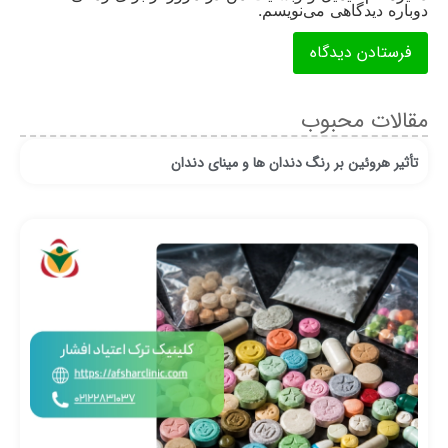
دوباره دیدگاهی می‌نویسم.
مقالات محبوب
تأثیر هروئین بر رنگ دندان ها و مینای دندان
ان
قر
رو
از
مغ
خط
اع
در