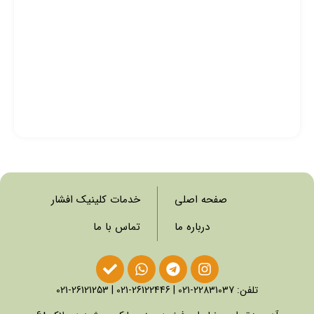
صفحه اصلی
خدمات کلینیک افشار
درباره ما
تماس با ما
تلفن:
22831037-021
|
26122446-021
|
26121253-021