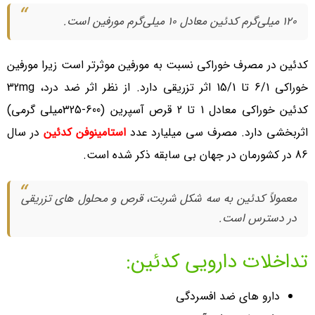
120 میلی‌گرم کدئین معادل 10 میلی‌گرم مورفین است.
کدئین در مصرف خوراکی نسبت به مورفین موثرتر است زیرا مورفین
خوراکی 6/1 تا 15/1 اثر تزریقی دارد. از نظر اثر ضد درد، 32mg
کدئین خوراکی معادل 1 تا 2 قرص آسپرین (600-325میلی گرمی)
اثربخشی دارد. مصرف سی میلیارد عدد
استامینوفن کدئین
در سال
86 در کشورمان در جهان بی سابقه ذکر شده است.
معمولاً کدئین به سه شکل شربت، قرص و محلول های تزریقی
در دسترس است.
تداخلات دارویی کدئین:
دارو های ضد افسردگی