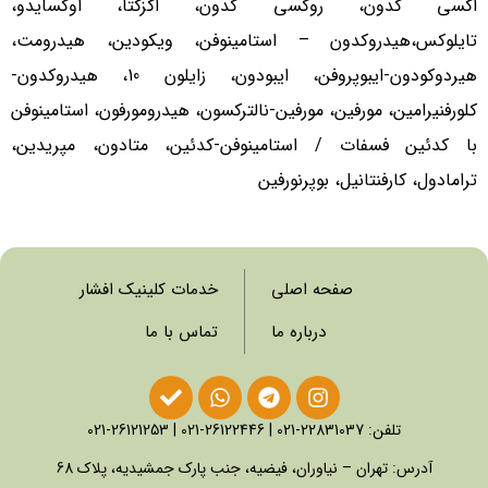
اکسی کدون، روکسی کدون، اگزکتا، اوکسایدو،
تایلوکس،هیدروکدون – استامینوفن، ویکودین، هیدرومت،
هیردوکودون-ایبوپروفن، ایبودون، زایلون 10، هیدروکدون-
کلورفنیرامین، مورفین، مورفین-نالترکسون، هیدرومورفون، استامینوفن
با کدئین فسفات / استامینوفن-کدئین، متادون، مپریدین،
ترامادول، کارفنتانیل، بوپرنورفین
صفحه اصلی
خدمات کلینیک افشار
درباره ما
تماس با ما
تلفن:
22831037-021
|
26122446-021
|
26121253-021
آدرس: تهران – نیاوران، فیضیه، جنب پارک جمشیدیه، پلاک 68