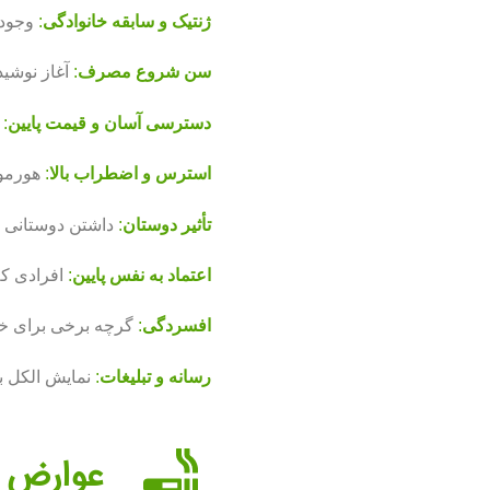
ژنتیک و سابقه خانوادگی
:
وجود ژ
سن شروع مصرف
:
آغاز نوشیدن الکل پیش از سن ۱۵ سا
دسترسی آسان و قیمت پایین
:
ا
استرس و اضطراب بالا
:
هورمون
تأثیر دوستان
:
داشتن دوستانی ک
اعتماد به نفس پایین
:
افرادی که
افسردگی
:
گرچه برخی برای خودد
رسانه و تبلیغات
:
نمایش الکل به
عوارض ا