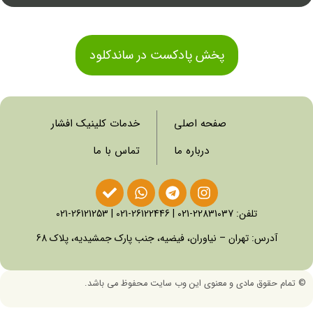
پخش پادکست در ساندکلود
صفحه اصلی
خدمات کلینیک افشار
درباره ما
تماس با ما
تلفن:
22831037-021
|
26122446-021
|
26121253-021
آدرس: تهران – نیاوران، فیضیه، جنب پارک جمشیدیه، پلاک 68
©
تمام حقوق مادی و معنوی این وب سایت محفوظ می باشد.